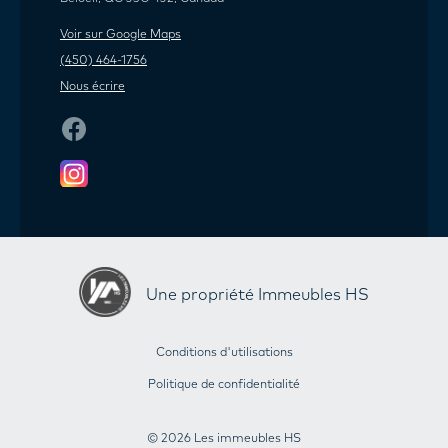
Voir sur Google Maps
(450) 464-1756
Nous écrire
Une propriété Immeubles HS
Conditions d'utilisations
Politique de confidentialité
© 2026 Les immeubles HS