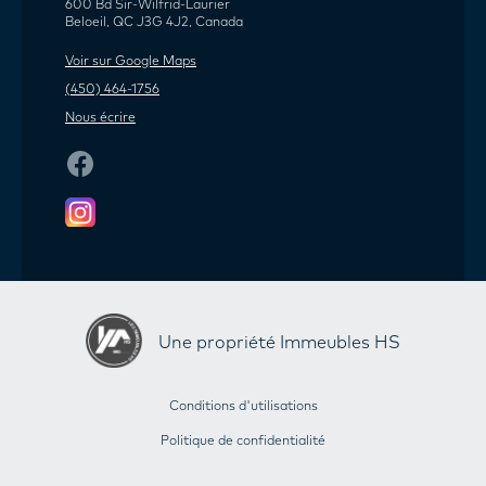
600 Bd Sir-Wilfrid-Laurier
Beloeil, QC J3G 4J2, Canada
Voir sur Google Maps
(450) 464-1756
Nous écrire
Une propriété Immeubles HS
Conditions d'utilisations
Politique de confidentialité