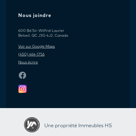
Nous joindre
600 Bd Sir-Wilfrid-Laurier
Beloeil, QC J3G 4J2, Canada
Voir sur Google Maps
(450) 464-1756
Nous écrire
Une propriété Immeubles HS